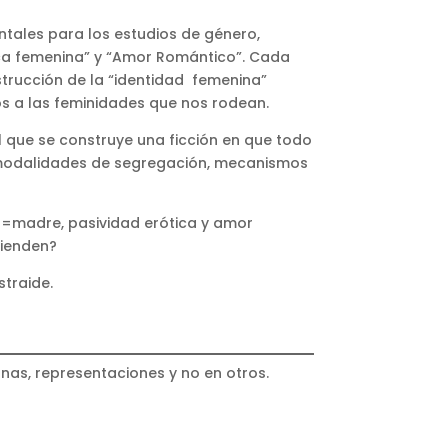
entales para los estudios de género,
tica femenina” y “Amor Romántico”. Cada
nstrucción de la “identidad femenina”
os a las feminidades que nos rodean.
l que se construye una ficción en que todo
 modalidades de segregación, mecanismos
er=madre, pasividad erótica y amor
cienden?
straide.
nas, representaciones y no en otros.