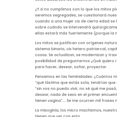
¿Y si no cumplimos con lo que los mitos
seremos segregades, se cuestionará nuest
cuando a una mujer cis de cierta edad se 
sobre cuándo se intervendrá quirúrgicamen
ellas estará más fuertemente (porque la 
Los mitos se justifican con orígenes natu
sistema binario, cis hetero patriarcal, ca
cosas. Se actualizan, se modernizan y tra
posibilidad de preguntarnos ¿Qué quiero 
para hacer, desear, soñar, proyectar.
Pensemos en las feminidades: ¿Cuántos man
“qué lástima que estás sola, tendrías que 
“sin vos no puedo vivir, no sé qué me pasó,
desear, nada de sexo en el primer encuentro
tienen vagina”…. Se me ocurren mil frases
La misoginia, los micro machismos, nuestr
tienen que ver con esto.