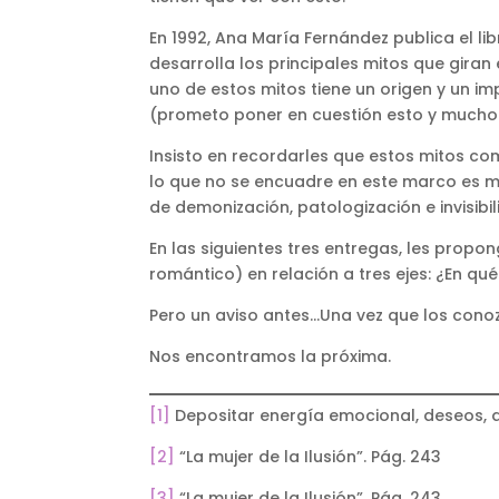
En 1992, Ana María Fernández publica el li
desarrolla los principales mitos que giran
uno de estos mitos tiene un origen y un im
(prometo poner en cuestión esto y mucho 
Insisto en recordarles que estos mitos com
lo que no se encuadre en este marco es 
de demonización, patologización e invisibi
En las siguientes tres entregas, les prop
romántico) en relación a tres ejes: ¿En 
Pero un aviso antes…Una vez que los conoz
Nos encontramos la próxima.
[1]
Depositar energía emocional, deseos, as
[2]
“La mujer de la Ilusión”. Pág. 243
[3]
“La mujer de la Ilusión”. Pág. 243