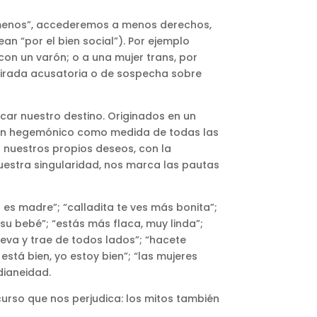
n menos”, accederemos a menos derechos,
 “por el bien social”). Por ejemplo
con un varón; o a una mujer trans, por
 mirada acusatoria o de sospecha sobre
rcar nuestro destino. Originados en un
 varón hegemónico como medida de todas las
 nuestros propios deseos, con la
uestra singularidad, nos marca las pautas
es madre”; “calladita te ves más bonita”;
su bebé”; “estás más flaca, muy linda”;
lleva y trae de todos lados”; “hacete
está bien, yo estoy bien”; “las mujeres
dianeidad.
urso que nos perjudica: los mitos también