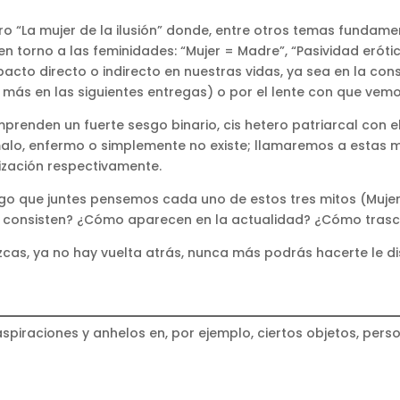
bro “La mujer de la ilusión” donde, entre otros temas fundam
 en torno a las feminidades: “Mujer = Madre”, “Pasividad eró
pacto directo o indirecto en nuestras vidas, ya sea en la co
más en las siguientes entregas) o por el lente con que vem
prenden un fuerte sesgo binario, cis hetero patriarcal con e
malo, enfermo o simplemente no existe; llamaremos a estas
lización respectivamente.
ongo que juntes pensemos cada uno de estos tres mitos (Muj
qué consisten? ¿Cómo aparecen en la actualidad? ¿Cómo tras
cas, ya no hay vuelta atrás, nunca más podrás hacerte le di
piraciones y anhelos en, por ejemplo, ciertos objetos, perso