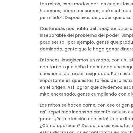
Los mitos, esos modos por los cuales las 
hacemos, cómo pensamos, qué sentimos (
permitido”. Dispositivos de poder que disc
Castoriadis nos habla del
Imaginario socia
inseparable del problema del poder. Simp
para ser tal, por ejemplo, gente que pro
dominada, gente que le haga ganar dinero
Entonces, imaginemos un mapa, con un list
con tareas que debe hacer cada une según 
cuestione las tareas asignadas. Para eso 
importante es que estas tareas de la list
en el origen. Así lograr que olvidemos esa
mito encarnado, gente cumpliendo con algo
Los mitos se hacen carne, con ese origen 
así, repetimos incansablemente incluso 
poder. ¡Pero atención con esto! Lo que lla
¿Cómo aparecen? Desde las ciencias, los m
estos discursos los encontramos en mucho