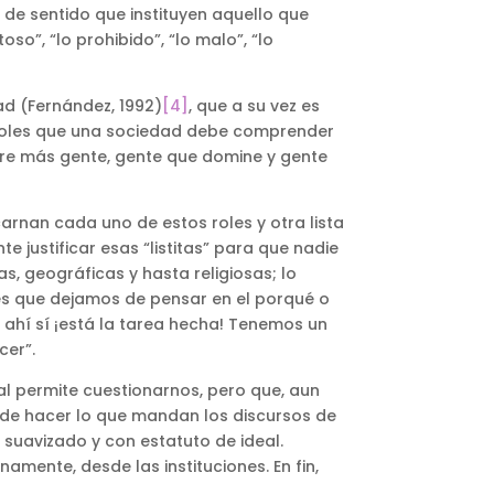
 de sentido que instituyen aquello que
so”, “lo prohibido”, “lo malo”, “lo
ad (Fernández, 1992)
[4]
, que a su vez es
 roles que una sociedad debe comprender
ere más gente, gente que domine y gente
arnan cada uno de estos roles y otra lista
justificar esas “listitas” para que nadie
, geográficas y hasta religiosas; lo
ces que dejamos de pensar en el porqué o
, ahí sí ¡está la tarea hecha! Tenemos un
cer”.
al permite cuestionarnos, pero que, aun
de hacer lo que mandan los discursos de
 suavizado y con estatuto de ideal.
mente, desde las instituciones. En fin,