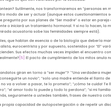
 plantean? Sutilmente, nos transformaremos en “personas e
ro modo de ser y actuar (aunque estos cuestionamientos sean
le pregunta por sus planes de “Ser madre” o estar en pareja 
te o iniciará un tratamiento hormonal. Y si no lo hacen, la
mirada acusatoria sobe las feminidades siempre está).
rales, que hablan de esencia o de la biología que debería ma
pitalista, eurocentrista y por supuesto, sostenidos por “El”
scienden. Sus efectos muchas veces impiden el encuentro con
realmente?
[5]
El pacto de cumplimiento de los mitos anula n
datos giran en torno a “ser mujer”? `“Una verdadera mujer 
conseguirte un novio”; “solo una madre entiende el llanto de 
 no va a volver a pasar, te lo prometo”; “¡cómo te cuida! Te 
”; “el amor todo lo puede y todo lo perdona”; “si mi familia 
 más, seguramente a ustedes también, frases de nuestra coti
a propia capacidad de autopostergación o de repetir un disc