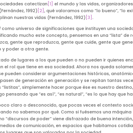
sociedades catectizan
[1]
el mundo y las vidas, organizadores
Fernández, 1992)
[2]
, qué valoramos como “lo bueno”, “lo exito
iplinan nuestras vidas (Fernández, 1992)
[3]
.
l
como universo de significaciones que instituyen una socied
lificando mucho este concepto, pensemos en una “lista” de
duzca, gente que reproduzca, gente que cuide, gente que gen
 y poder a otra gente.
ado de lugares a los que pueden o no pueden ir quienes enc
el rol que tiene en esa sociedad. Ahora nos queda solamente 
se pueden considerar argumentaciones históricas, anatómicas
a pasen de generación en generación y se repitan tantas ve
s “listitas”, simplemente hacer porque ése es nuestro destino
 pensando que “es así”, “es natural”, “es lo que hay que ha
poco claro o desconocido, que pocas veces el contexto soci
cuando no sabemos por qué. Como si fuésemos una máquina 
mo “discursos de poder” viene disfrazado de buena intención,
edios de comunicación, en espacios que habitamos cotidiana
s lugares que son valorados por la sociedad.