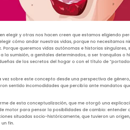
 elegir y otras nos hacen creen que estamos eligiendo pero 
legir cómo andar nuestras vidas, porque no necesitamos nin
ock. Porque queremos vidas autónomas e historias singulares,
 la sumisión, a genitales determinados, a ser tranquilas o his
as de los secretos del hogar o con el título de “portador
 vez sobre este concepto desde una perspectiva de género, 
ron sentido incomodidades que percibía ante mandatos que 
e de esta conceptualización, que me otorgó una explicació
de motor para pensar la posibilidades de cambio: entender 
iones situadas socio-históricamente, que tuvieron un origen,
un fin.